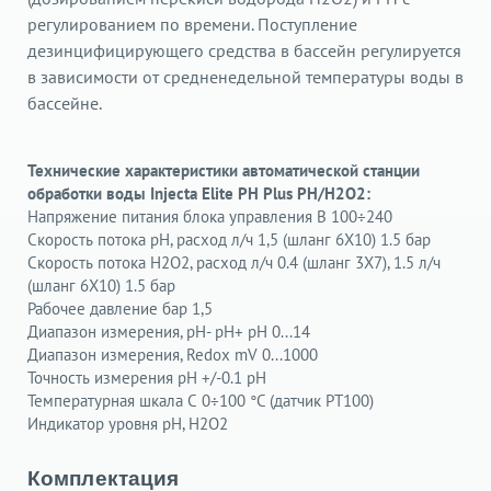
регулированием по времени. Поступление
дезинцифицирующего средства в бассейн регулируется
в зависимости от средненедельной температуры воды в
бассейне.
Технические характеристики автоматической станции
обработки воды Injecta Elite PH Plus PH/H2O2:
Напряжение питания блока управления
В
100÷240
Скорость потока pH, расход
л/ч
1,5 (шланг 6X10) 1.5 бар
Скорость потока H2O2, расход
л/ч
0.4 (шланг 3X7), 1.5 л/ч
(шланг 6X10) 1.5 бар
Рабочее давление
бар
1,5
Диапазон измерения, pH- pH+
pH
0...14
Диапазон измерения, Redox
mV
0...1000
Точность измерения pH
+/-0.1 pH
Температурная шкала
С
0÷100 °C (датчик PT100)
Индикатор уровня
pH, H2O2
Комплектация