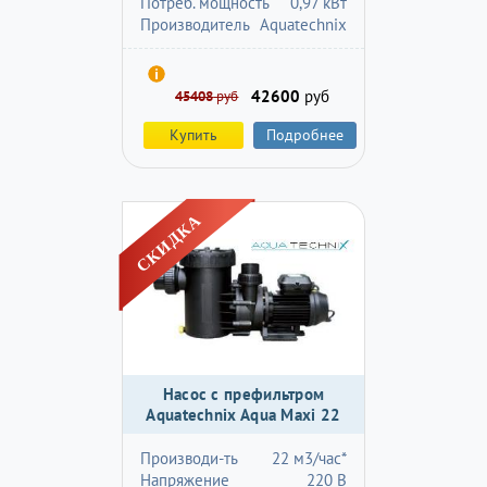
Потреб. мощность
0,97 кВт
Производитель
Aquatechnix
42600
руб
45408
руб
Купить
Подробнее
Насос с префильтром
Aquatechnix Aqua Maxi 22
Производи-ть
22 м3/час*
Напряжение
220 В