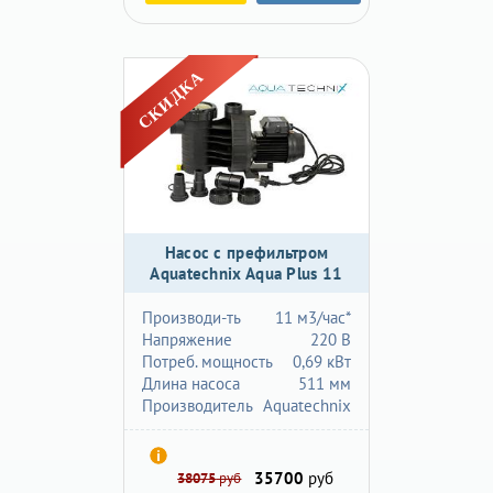
Насос с префильтром
Aquatechnix Aqua Plus 11
Производи-ть
11 м3/час*
Напряжение
220 В
Потреб. мощность
0,69 кВт
Длина насоса
511 мм
Производитель
Aquatechnix
35700
руб
38075
руб