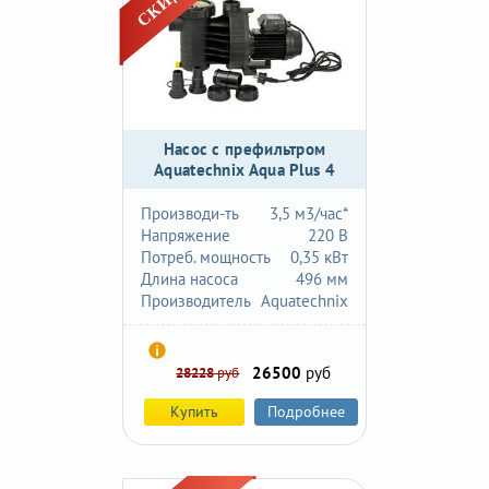
Насос с префильтром
Aquatechnix Aqua Plus 4
Производи-ть
3,5 м3/час*
Напряжение
220 В
Потреб. мощность
0,35 кВт
Длина насоса
496 мм
Производитель
Aquatechnix
26500
руб
28228
руб
Купить
Подробнее