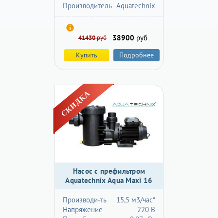
Производитель
Aquatechnix
38900
руб
41430
руб
Купить
Подробнее
Насос с префильтром
Aquatechnix Aqua Maxi 16
Производи-ть
15,5 м3/час*
Напряжение
220 В