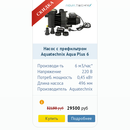
Насос с префильтром
Aquatechnix Aqua Plus 6
Производи-ть
6 м3/час*
Напряжение
220 В
Потреб. мощность
0,45 кВт
Длина насоса
496 мм
Производитель
Aquatechnix
29500
руб
32150
руб
Купить
Подробнее