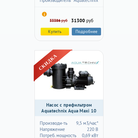
Производитель
Aquatechnix
31300
руб
33386
руб
Купить
Подробнее
Насос с префильтром
Aquatechnix Aqua Maxi 10
Производи-ть
9,5 м3/час*
Напряжение
220 В
Потреб. мощность
0,69 кВт