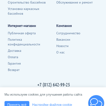
Строительство бассейнов
Обслуживание и ремонт
Установка каркасных
бассейнов
Интернет-магазин
Компания
Публичная оферта
Сотрудничество
Политика
Вакансии
конфиденциальности
Новости
Доставка
О нас
Оплата
Гарантия
Возврат
+7 (812) 642-99-25
Контакты
Мы используем cookies для улучшения работы сайта
2013-2026 · spbpool.ru · все права защищены
Принять всё
Настройки файлов cookie