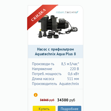
Насос с префильтром
Aquatechnix Aqua Plus 8
Производи-ть
8,5 м3/час*
Напряжение
220 В
Потреб. мощность
0,6 кВт
Длина насоса
511 мм
Производитель
Aquatechnix
34300
руб
36565
руб
Купить
Подробнее