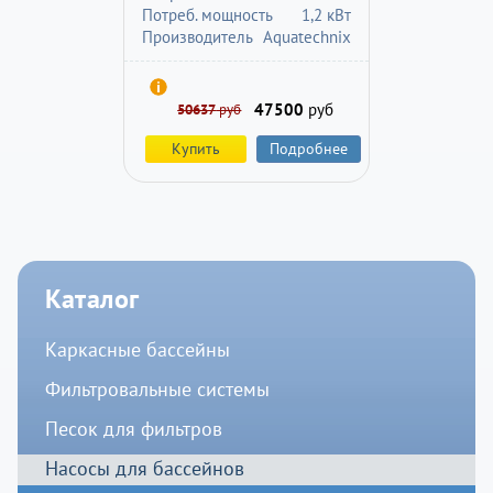
Потреб. мощность
1,2 кВт
Производитель
Aquatechnix
47500
руб
50637
руб
Купить
Подробнее
Каталог
Каркасные бассейны
Фильтровальные системы
Песок для фильтров
Насосы для бассейнов