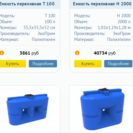
Емкость переливная T 100
Емкость переливная H 2000
Модель:
T 100
Модель:
H 2000
Объем:
100 л
Объем:
2000 л
Размеры:
55,5х55,5х52 см
Размеры:
1,92х1,19х1,28 м
Производитель:
ЭкоПром
Производитель:
ЭкоПром
Материал:
Полиэтилен
Материал:
Полиэтилен
3861
руб
40734
руб
Купить
Подробнее
Купить
Подробнее