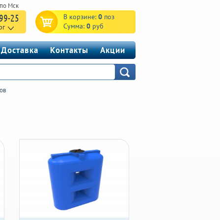
-99-25
В корзине:
0
поз
Сумма:
0
руб
рг
Доставка
Контакты
Акции
ов