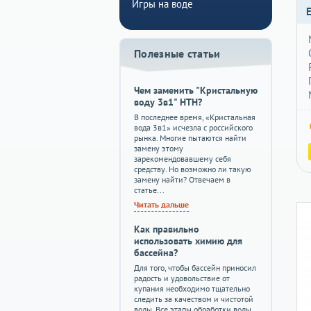
Игры на воде
Полезные статьи
Чем заменить "Кристальную
воду 3в1" HTH?
В последнее время, «Кристальная
вода 3в1» исчезла с российского
рынка. Многие пытаются найти
замену этому
зарекомендовавшему себя
средству. Но возможно ли такую
замену найти? Отвечаем в
статье...
Читать дальше
Как правильно
использовать химию для
бассейна?
Для того, чтобы бассейн приносил
радость и удовольствие от
купания необходимо тщательно
следить за качеством и чистотой
воды. Все этапы обработки воды