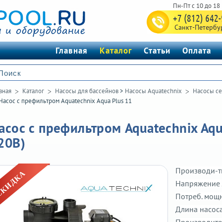
+7 (812) 642
Санкт-Петербу
Главная
Каталог
Статьи
Оплата
вная
Каталог
Насосы для бассейнов
>
Насосы Aquatechnix
Насосы се
Насос с префильтром Aquatechnix Aqua Plus 11
асос с префильтром Aquatechnix Aqua
20В)
Производи-т
Напряжение
Потреб. мощ
Длина насос