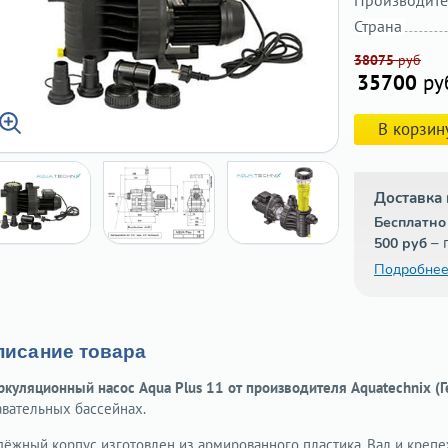
Производите
Страна
38075
руб
35700
ру
В корзин
Доставка 
Бесплатно
– 
500 руб
Подробнее
писание товара
ркуляционный насос Aqua Plus 11 от производителя Aquatechnix (
авательных бассейнах.
дёжный корпус изготовлен из армированного пластика. Вал и креп