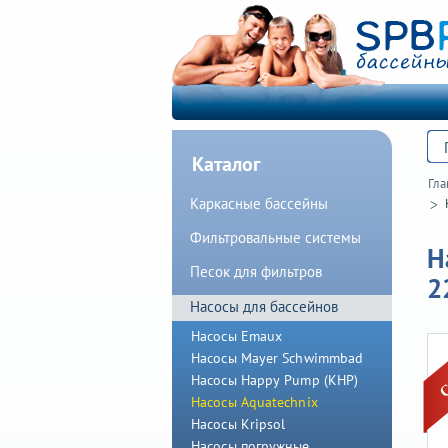
Каталог
Гла
Каркасные бассейны
Фильтровальные системы
Н
Песок для фильтров
2
Насосы для бассейнов
Насосы Emaux
Насосы Mayer Schwimmbad
Насосы Happy Pump (КНР)
Насосы Aquatechnix
Насосы Kripsol
Насосы погружные