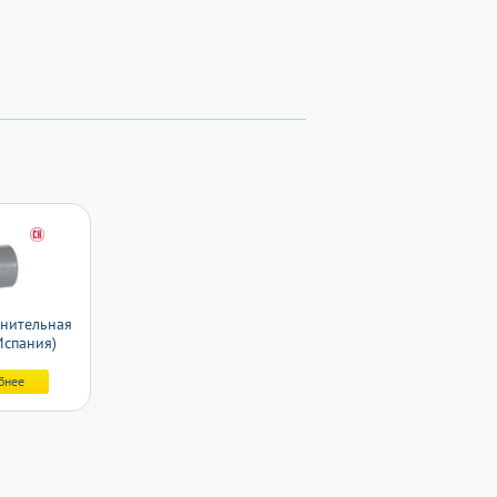
нительная
Испания)
бнее