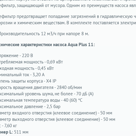
ефильтр, защищающий от мусора. Одним из преимуществ насоса явл
ефильтр предотвращает попадание загрязнений в гидравлическую ч
ррозии и химическим веществам. В комплекте поставляется электри
 Производительность 12 м3/ч при напоре 8 м.
хнические характеристики насоса Aqua Plus 11:
пряжение
-
220 В
требляемая мощность
-
0,69 кВт
ходная мощность
-
0,45 кВт
минальный ток
-
3,20 A
епень защиты корпуса
-
X4 IP
орость вращения двигателя
-
2840 об/мин
ксимальный уровень шума, не более
-
70 дБ (А)
ксимальная температура воды
-
40 (60) °C
ксимальное давление
-
2,5 бар
аметр входного отверстия (клеевое соединение)
-
50 мм
аметр выходного отверстия (клеевое соединение)
-
50 мм
с
-
7,60 кг
змер L
: 511 мм