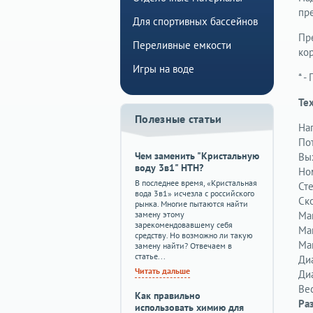
пр
Для спортивных бассейнов
Пр
Переливные емкости
ко
Игры на воде
* -
Те
Полезные статьи
На
По
Чем заменить "Кристальную
Вы
воду 3в1" HTH?
Но
В последнее время, «Кристальная
Ст
вода 3в1» исчезла с российского
Ск
рынка. Многие пытаются найти
замену этому
Ма
зарекомендовавшему себя
Ма
средству. Но возможно ли такую
Ма
замену найти? Отвечаем в
статье...
Ди
Читать дальше
Ди
Ве
Как правильно
Ра
использовать химию для