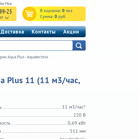
-99-25
В корзине:
0
поз
Сумма:
0
руб
рг
Доставка
Контакты
Акции
рии Aqua Plus - Aquatechnix
 Plus 11 (11 м3/час,
ь
11 м3/час*
220 В
ность
0,69 кВт
а
511 мм