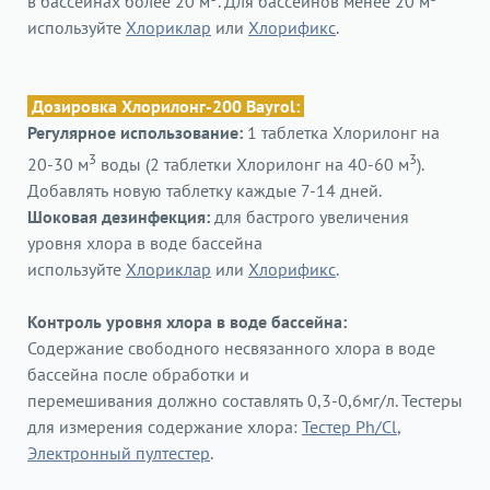
в бассейнах более 20 м
. Для бассейнов менее 20 м
используйте
Хлориклар
или
Хлорификс
.
Дозировка Хлорилонг-200 Bayrol:
Регулярное использование:
1 таблетка Хлорилонг на
3
3
20-30 м
воды (2 таблетки Хлорилонг на 40-60 м
).
Добавлять новую таблетку
каждые 7-14 дней.
Шоковая дезинфекция:
для бастрого увеличения
уровня хлора в воде бассейна
используйте
Хлориклар
или
Хлорификс
.
Контроль уровня хлора
в воде бассейна
:
Содержание свободного несвязанного хлора в воде
бассейна
после обработки и
перемешивания
должно составлять 0,3-0,6мг/л. Тестеры
для измерения содержание хлора:
Тестер Ph/Cl
,
Электронный пултестер
.