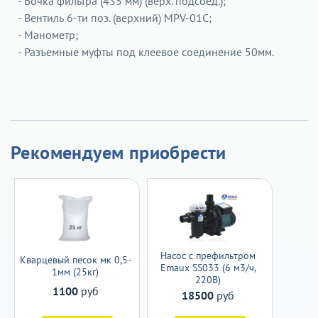
- Бочка фильтра (435 мм) (верх. подсоед.);
- Вентиль 6-ти поз. (верхний) MPV-01C;
- Манометр;
- Разъемные муфты под клеевое соединение 50мм.
Рекомендуем приобрести
Насос с префильтром
Кварцевый песок мк 0,5-
Emaux SS033 (6 м3/ч,
1мм (25кг)
220В)
1100
руб
18500
руб