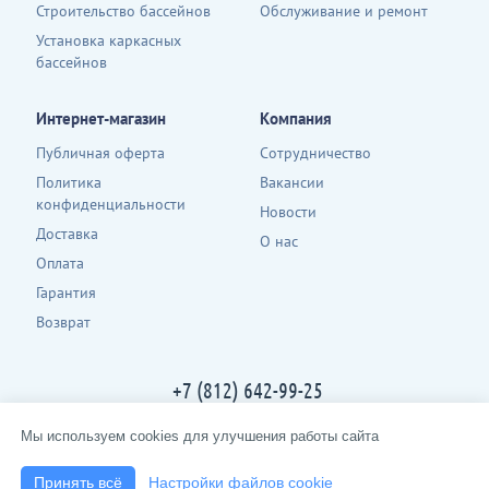
Строительство бассейнов
Обслуживание и ремонт
Установка каркасных
бассейнов
Интернет-магазин
Компания
Публичная оферта
Сотрудничество
Политика
Вакансии
конфиденциальности
Новости
Доставка
О нас
Оплата
Гарантия
Возврат
+7 (812) 642-99-25
Контакты
Мы используем cookies для улучшения работы сайта
2013-2026 · spbpool.ru · все права защищены
Принять всё
Настройки файлов cookie