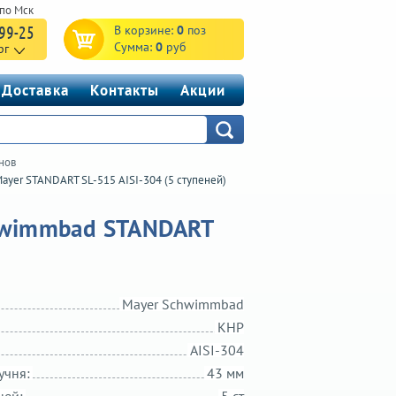
-99-25
В корзине:
0
поз
Сумма:
0
руб
рг
Доставка
Контакты
Акции
нов
ayer STANDART SL-515 AISI-304 (5 ступеней)
chwimmbad STANDART
Mayer Schwimmbad
КНР
AISI-304
учня:
43 мм