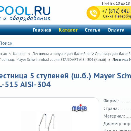
+7 (812) 642
Санкт-Петербу
Главная
Каталог
Статьи
Оплата
вная
Каталог
Лестницы и поручни для бассейнов
>
Лестницы для бассей
Лестницы Mayer Schwimmbad серии STANDART AISI-304 (Китай)
Лестница M
естница 5 ступеней (ш.б.) Mayer S
L-515 AISI-304
Фирма:
Страна:
Материал:
Диаметр пор