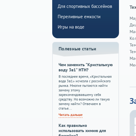
Для спортивных бассейнов
Те
Переливные емкости
Ма
Ди
Игры на воде
Мас
Ко
Те
Полезные статьи
Те
Мас
Чем заменить "Кристальную
Ме
воду 3в1" HTH?
В последнее время, «Кристальная
вода 3в1» исчезла с российского
рынка. Многие пытаются найти
замену этому
зарекомендовавшему себя
З
средству. Но возможно ли такую
замену найти? Отвечаем в
статье...
Читать дальше
Как правильно
использовать химию для
бассейна?