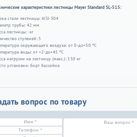
хнические характеристики лестницы Mayer Standard SL-515:
рка стали лестницы: AISI-304
аметр трубы: 42 мм
са лестницы: -кг
личество ступеней: 5
мпература окружающего воздуха: от 0-до+50 ºC
мпература воды: от +2-до+45 ºC
са нагрузки на лестницу (макс.): 150 кг
сто установки: борт бассейна
адать вопрос по товару