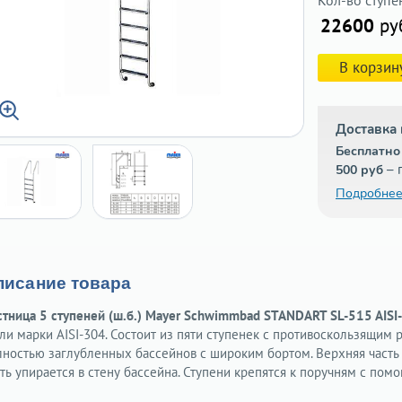
Кол-во ступе
22600
ру
В корзин
Доставка 
Бесплатно
– 
500 руб
Подробнее
писание товара
стница 5 ступеней (ш.б.) Mayer Schwimmbad STANDART SL-515 AISI
али марки AISI-304. Состоит из пяти ступенек с противоскользящим
лностью заглубленных бассейнов с широким бортом. Верхняя часть 
ть упирается в стену бассейна. Ступени крепятся к поручням с пом