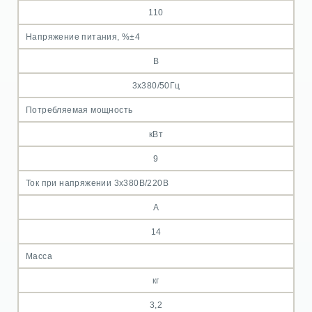
110
Напряжение питания, %±4
В
3х380/50Гц
Потребляемая мощность
кВт
9
Ток при напряжении 3х380В/220В
А
14
Масса
кг
3,2