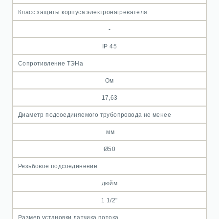
Класс защиты корпуса электронагревателя
-
IP 45
Сопротивление ТЭНа
Ом
17,63
Диаметр подсоединяемого трубопровода не менее
мм
Ø50
Резьбовое подсоединение
дюйм
1 1/2"
Размер установки датчика потока