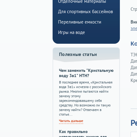
Отделочные материалы
Ст
Для спортивных бассейнов
Вн
Переливные емкости
эл
Игры на воде
К
Полезные статьи
ТЭ
Да
Да
Чем заменить "Кристальную
Дат
воду 3в1" HTH?
Кр
В последнее время, «Кристальная
вода 3в1» исчезла с российского
рынка. Многие пытаются найти
замену этому
зарекомендовавшему себя
средству. Но возможно ли такую
замену найти? Отвечаем в
статье...
Р
Читать дальше
Как правильно
использовать химию для