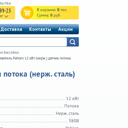
-99-25
В корзине:
0
поз
Сумма:
0
руб
рг
Доставка
Контакты
Акции
ля бассейна
еватель Pahlen 12 кВт (нерж.) датчик потока
 потока (нерж. сталь)
12 кВт
Потока
Нерж. сталь
380В