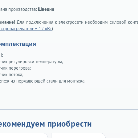
рана производства:
Швеция
имание!
Для подключения к электросети необходим силовой контак
ектронагревателем 12 кВт
)
омплектация
Н;
тчик регулировки температуры;
тчик перегрева;
чик потока;
епеж из нержавеющей стали для монтажа.
екомендуем приобрести