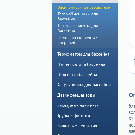
Электрические нагреватели
Теплообменники для
бассейна
Тепловые насосы для
бассейна
Подогрев солнечной
энергией
Термометры для бассейна
Пылесосы для бассейна
Подсветка бассейна
Аттракционы для бассейна
О
Дезинфекция воды
Закладные элементы
Эл
во
Трубы и фитинги
82
пе
Защитные покрытия
да