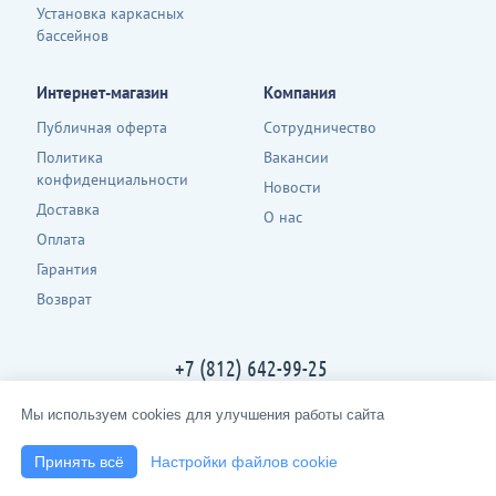
Установка каркасных
бассейнов
Интернет-магазин
Компания
Публичная оферта
Сотрудничество
Политика
Вакансии
конфиденциальности
Новости
Доставка
О нас
Оплата
Гарантия
Возврат
+7 (812) 642-99-25
Контакты
Мы используем cookies для улучшения работы сайта
2013-2026 · spbpool.ru · все права защищены
Принять всё
Настройки файлов cookie
создание сайта
инстарком