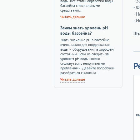
- 
воды. Все этапы обработки воды
бассейна специальными
- Ф
средствами...
- 
Читать дальше
- И
Зачем знать уровень pH
воды бассейна?
Шт
Знать значение pH в бассейне
очень важно для поддержания
воды и оборудования в хорошем
состоянии. Если не следить за
уровнем pH воды можно
Р
столкнуться с неприятными
проблемами. Давайте попробуем
разобраться с какими...
Читать дальше
пы