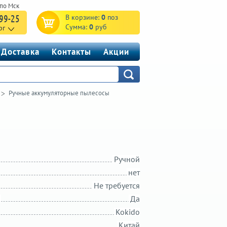
-99-25
В корзине:
0
поз
Сумма:
0
руб
рг
Доставка
Контакты
Акции
Ручные аккумуляторные пылесосы
Ручной
нет
Не требуется
Да
Kokido
Китай