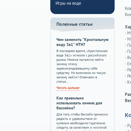
Игры на воде
Ko
Ко
Полезные статьи
Ха
- 
- 
Чем заменить "Кристальную
воду 3в1" HTH?
- П
В последнее время, «Кристальная
- П
вода 3в1» исчезла с российского
- В
рынка. Многие пытаются найти
- Е
замену этому
зарекомендовавшему себя
- Р
средству. Но возможно ли такую
- 
замену найти? Отвечаем в
статье...
- 
Читать дальше
Ра
Как правильно
Вес
использовать химию для
бассейна?
Для того, чтобы бассейн приносил
К
радость и удовольствие от
купания необходимо тщательно
- 
следить за качеством и чистотой