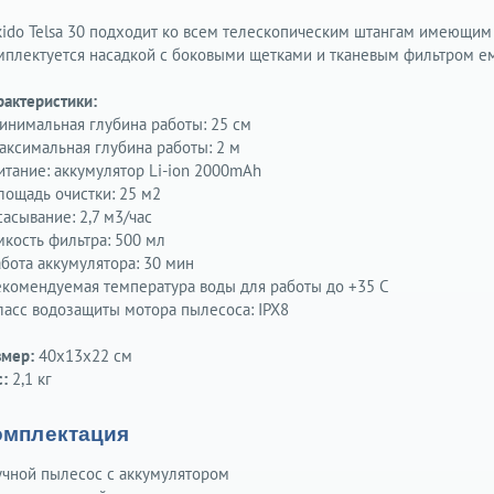
kido Telsa 30 подходит ко всем телескопическим штангам имеющим 
мплектуется насадкой с боковыми щетками и тканевым фильтром е
рактеристики:
Минимальная глубина работы: 25 см
Максимальная глубина работы: 2 м
итание: аккумулятор Li-ion 2000mAh
лощадь очистки: 25 м2
сасывание: 2,7 м3/час
мкость фильтра: 500 мл
абота аккумулятора: 30 мин
Рекомендуемая температура воды для работы до +35 С
Класс водозащиты мотора пылесоса: IPX8
змер:
40x13x22 см
:
2,1 кг
омплектация
Ручной пылесос с аккумулятором