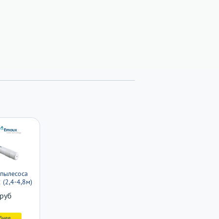
 пылесоса
(2,4-4,8м)
руб
бнее