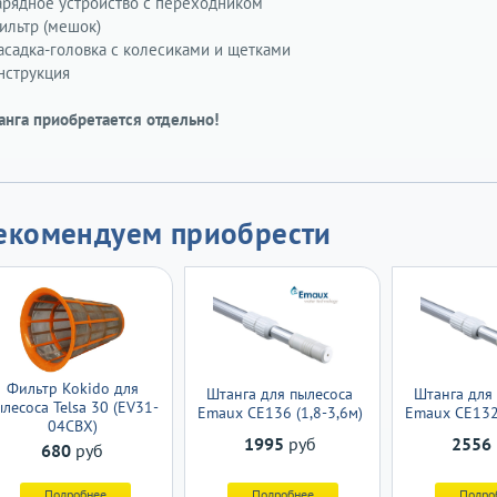
Зарядное устройство с переходником
ильтр (мешок)
Насадка-головка с колесиками и щетками
нструкция
анга приобретается отдельно!
екомендуем приобрести
Фильтр Kokido для
Штанга для пылесоса
Штанга для
лесоса Telsa 30 (EV31-
Emaux CE136 (1,8-3,6м)
Emaux CE132 
04CBX)
1995
руб
2556
680
руб
Подробнее
Подробнее
Подро