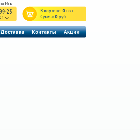
-99-25
В корзине:
0
поз
Сумма:
0
руб
рг
Доставка
Контакты
Акции