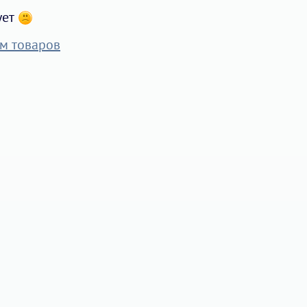
ует
м товаров