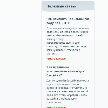
Полезные статьи
Чем заменить "Кристальную
воду 3в1" HTH?
В последнее время, «Кристальная
вода 3в1» исчезла с российского
рынка. Многие пытаются найти
замену этому
зарекомендовавшему себя
средству. Но возможно ли такую
замену найти? Отвечаем в
статье...
Читать дальше
Как правильно
использовать химию для
бассейна?
Для того, чтобы бассейн приносил
радость и удовольствие от
купания необходимо тщательно
следить за качеством и чистотой
воды. Все этапы обработки воды
бассейна специальными
средствами...
Читать дальше