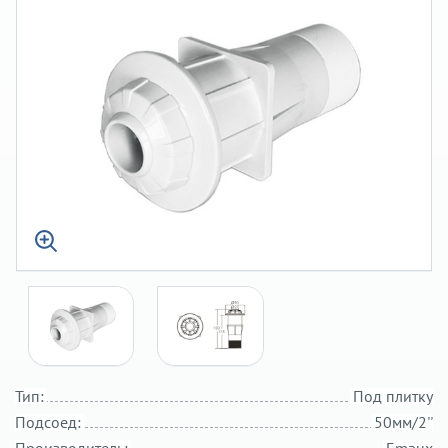
Тип:
Под плитку
Подсоед:
50мм/2''
Производитель:
Emaux