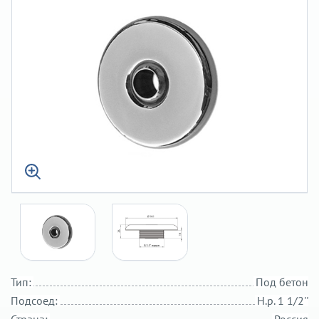
Тип:
Под бетон
Подсоед:
Н.р. 1 1/2''
Страна:
Россия