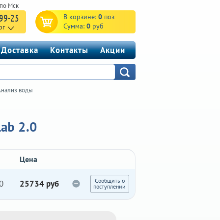
-99-25
В корзине:
0
поз
Сумма:
0
руб
рг
Доставка
Контакты
Акции
Анализ воды
ab 2.0
Цена
Сообщить о
0
25734 руб
поступлении