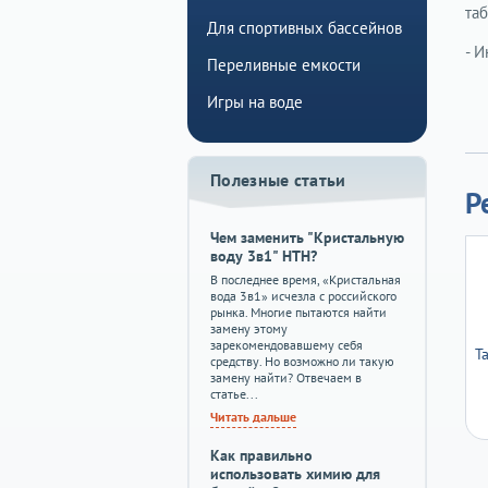
таб
Для спортивных бассейнов
- И
Переливные емкости
Игры на воде
Полезные статьи
Р
Чем заменить "Кристальную
воду 3в1" HTH?
В последнее время, «Кристальная
вода 3в1» исчезла с российского
рынка. Многие пытаются найти
замену этому
зарекомендовавшему себя
Т
средству. Но возможно ли такую
замену найти? Отвечаем в
статье...
Читать дальше
Как правильно
использовать химию для