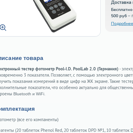
Доставка 
Бесплатно
– 
500 руб
Подробнее
писание товара
ктронный тестер фотометр Pool-I.D. PoolLab 2.0 (Германия)
- элек
новременно 3 показателя. Позволяет, с помощью электронного цвет
лучить показания измерений в виде цифр на ЖК экране. Такие тесте
полнительные показатели, что особенно актуально для общественны
троены
Bluetooth и WiFi.
омплектация
Фотометр (все его компаненты)
еагенты (20 таблеток Phenol Red, 20 таблеток DPD №1, 10 таблеток 