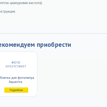
леток циануровая кислота).
нструкция
екомендуем приобрести
аблетки для фотометра
Aquaviva
Подробнее