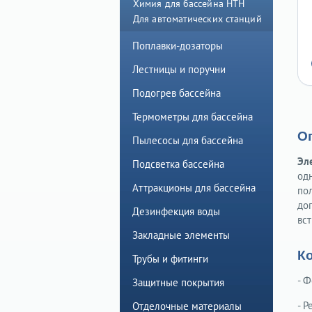
Химия для бассейна HTH
Для автоматических станций
Поплавки-дозаторы
Лестницы и поручни
Подогрев бассейна
Термометры для бассейна
О
Пылесосы для бассейна
Эле
Подсветка бассейна
од
Аттракционы для бассейна
по
до
Дезинфекция воды
вс
Закладные элементы
К
Трубы и фитинги
- 
Защитные покрытия
- Р
Отделочные материалы