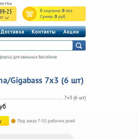
-99-25
В корзине:
0
поз
Сумма:
0
руб
рг
Доставка
Контакты
Акции
форсы) для овальных бассейнов
a/Gigabass 7х3 (6 шт)
7х3 (6 шт)
уб
у
Под заказ 7-10 рабочих дней