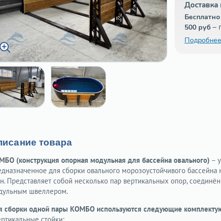
Доставка 
Бесплатно
– 
500 руб
Подробнее
писание товара
МБО (конструкция опорная модульная для бассейна овального)
– у
едназначенное для сборки овального морозоустойчивого бассейна 
ен. Представляет собой несколько пар вертикальных опор, соединё
дульным швеллером.
я сборки одной пары КОМБО используются следующие комплекту
ертикальные стойки;