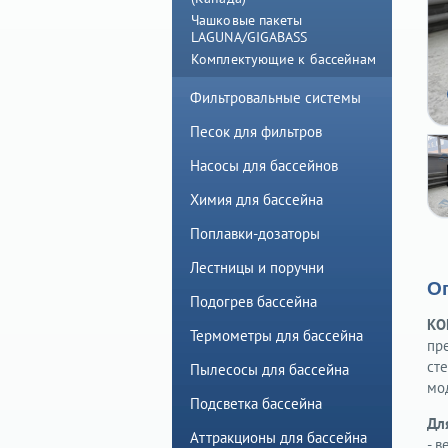
Чашковые пакеты
LAGUNA/GIGABASS
Комплектующие к бассейнам
Фильтровальные системы
Песок для фильтров
Насосы для бассейнов
Химия для бассейна
Поплавки-дозаторы
Лестницы и поручни
О
Подогрев бассейна
КО
Термометры для бассейна
пр
ст
Пылесосы для бассейна
мо
Подсветка бассейна
Дл
Аттракционы для бассейна
- в