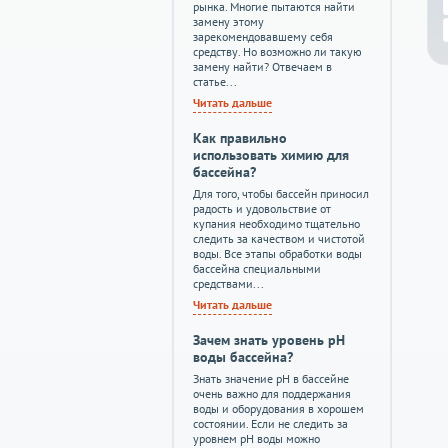
рынка. Многие пытаются найти
замену этому
зарекомендовавшему себя
средству. Но возможно ли такую
замену найти? Отвечаем в
статье...
Читать дальше
Как правильно
использовать химию для
бассейна?
Для того, чтобы бассейн приносил
радость и удовольствие от
купания необходимо тщательно
следить за качеством и чистотой
воды. Все этапы обработки воды
бассейна специальными
средствами...
Читать дальше
Зачем знать уровень pH
воды бассейна?
Знать значение pH в бассейне
очень важно для поддержания
воды и оборудования в хорошем
состоянии. Если не следить за
уровнем pH воды можно