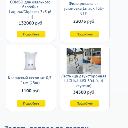
COMBO для овального
Фильтровальная
бассейна
установка Emaux FSU-
Laguna/Gigabass 7х3 (6
8TP
шт)
23073
руб
132000
руб
Подробнее
Подробнее
Лестница двухсторонняя
Кварцевый песок мк 0,5-
LAGUNA AISI-304 (4+4
1мм (25кг)
ступени)
1100
руб
34500
руб
Подробнее
Подробнее