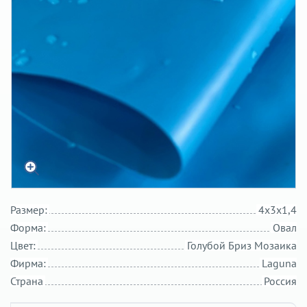
Размер:
4х3х1,4
Форма:
Овал
Цвет:
Голубой Бриз Мозаика
Фирма:
Laguna
Страна
Россия