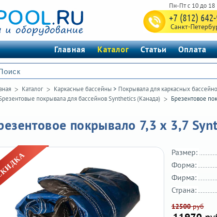
+7 (812) 642
Санкт-Петербу
Главная
Каталог
Статьи
Оплата
вная
Каталог
Каркасные бассейны
>
Покрывала для каркасных бассейн
Брезентовые покрывала для бассейнов Synthetics (Канада)
Брезентовое пок
резентовое покрывало 7,3 х 3,7 Synt
Размер:
Форма:
Фирма:
Страна:
12500
руб