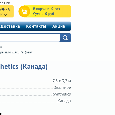
-99-25
В корзине:
0
поз
Сумма:
0
руб
рг
Доставка
Контакты
Акции
ов
рывало 7,3х3,7м (овал)
hetics (Канада)
7,3 х 3,7 м
Овальное
Synthetics
Канада