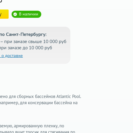
б
у
В наличии
по Санкт-Петербургу:
– при заказе свыше 10 000 руб
при заказе до 10 000 руб
 о доставке
ено для сборных бассейнов Atlantic Pool.
например, для консервации бассейна на
аемую, армированную пленку, по
крывало вшит тросик для стягивания по