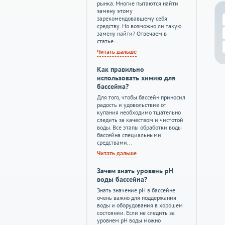
рынка. Многие пытаются найти
замену этому
зарекомендовавшему себя
средству. Но возможно ли такую
замену найти? Отвечаем в
статье...
Читать дальше
Как правильно
использовать химию для
бассейна?
Для того, чтобы бассейн приносил
радость и удовольствие от
купания необходимо тщательно
следить за качеством и чистотой
воды. Все этапы обработки воды
бассейна специальными
средствами...
Читать дальше
Зачем знать уровень pH
воды бассейна?
Знать значение pH в бассейне
очень важно для поддержания
воды и оборудования в хорошем
состоянии. Если не следить за
уровнем pH воды можно