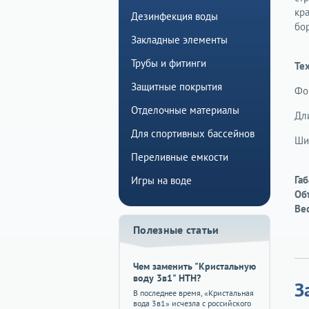
кра
Дезинфекция воды
бо
Закладные элементы
Трубы и фитинги
Те
Защитные покрытия
Фо
Отделочные материалы
Дли
Для спортивных бассейнов
Шир
Переливные емкости
Га
Игры на воде
Об
Вес
Полезные статьи
Чем заменить "Кристальную
воду 3в1" HTH?
З
В последнее время, «Кристальная
вода 3в1» исчезла с российского