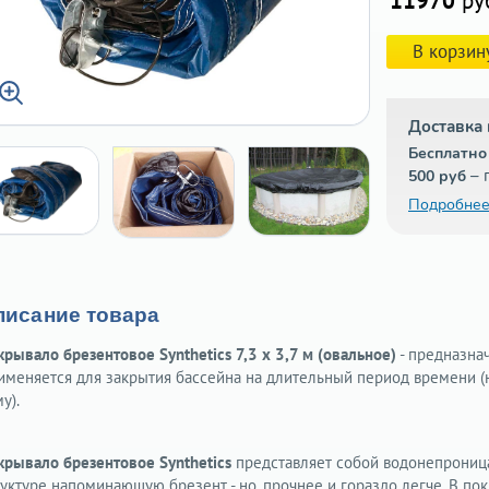
11970
ру
В корзин
Доставка 
Бесплатно
– 
500 руб
Подробнее
писание товара
рывало брезентовое Synthetics 7,3 х 3,7 м (овальное)
- предназнач
именяется для закрытия бассейна на длительный период времени (
у).
крывало брезентовое Synthetics
представляет собой водонепрониц
руктуре напоминающую брезент - но, прочнее и гораздо легче. В по