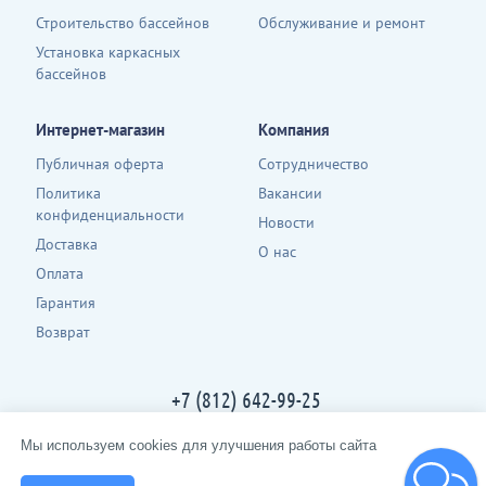
Строительство бассейнов
Обслуживание и ремонт
Установка каркасных
бассейнов
Интернет-магазин
Компания
Публичная оферта
Сотрудничество
Политика
Вакансии
конфиденциальности
Новости
Доставка
О нас
Оплата
Гарантия
Возврат
+7 (812) 642-99-25
Контакты
Мы используем cookies для улучшения работы сайта
2013-2026 · spbpool.ru · все права защищены