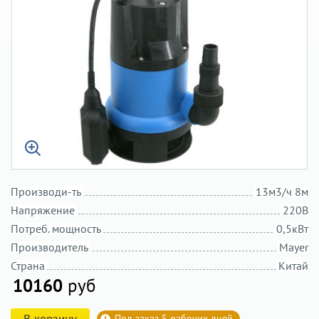
Производи-ть
13м3/ч 8м
Напряжение
220В
Потреб. мощность
0,5кВт
Производитель
Mayer
Страна
Китай
10160
руб
В корзину
Под заказ 5 рабочих дней