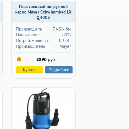
Пластиковый погружной
насос Mayer Schwimmbad LX
Q4003
Производи-ть
7 м3/ч 8м
Напряжение
220В
Потреб. мощность
0,3кВт
Производитель
Mayer
8890
руб
Купить
Подробнее