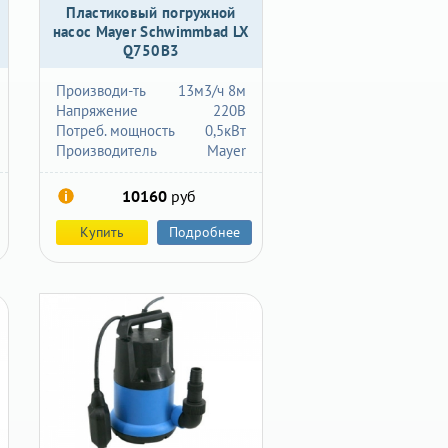
Пластиковый погружной
насос Mayer Schwimmbad LX
Q750B3
Производи-ть
13м3/ч 8м
Напряжение
220В
Потреб. мощность
0,5кВт
Производитель
Mayer
10160
руб
Купить
Подробнее