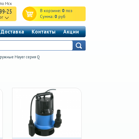
-99-25
В корзине:
0
поз
Сумма:
0
руб
рг
Доставка
Контакты
Акции
ружные Mayer серия Q