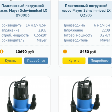
Пластиковый погружной
Пластиковый погружной
насос Mayer Schwimmbad LX
насос Mayer Schwimmbad LX
Q900B3
Q2503
Производи-ть
14 м3/ч 8,5м
Производи-ть
6 м3/ч 6м
Напряжение
220В
Напряжение
220В
Потреб. мощность
0,55кВт
Потреб. мощность
0,2кВт
Производитель
Mayer
Производитель
Mayer
10690
руб
8430
руб
Купить
Подробнее
Купить
Подробнее