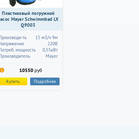
Пластиковый погружной
насос Mayer Schwimmbad LX
Q9003
Производи-ть
15 м3/ч 9м
Напряжение
220В
Потреб. мощность
0,55кВт
Производитель
Mayer
10550
руб
Купить
Подробнее