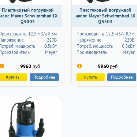
Пластиковый погружной
Пластиковый погружной
насос Mayer Schwimmbad LX
насос Mayer Schwimmbad LX
Q5003
Q5503
Производи-ть
12,5 м3/ч 8,5м
Производи-ть
12,5 м3/ч 8,5м
Напряжение
220В
Напряжение
220В
Потреб. мощность
0,5кВт
Потреб. мощность
0,5кВт
Производитель
Mayer
Производитель
Mayer
9960
руб
9960
руб
Купить
Подробнее
Купить
Подробнее