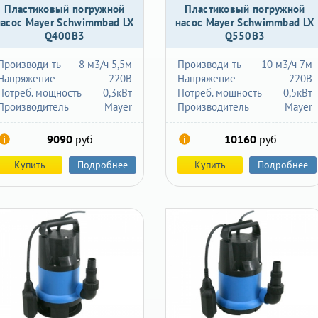
Пластиковый погружной
Пластиковый погружной
насос Mayer Schwimmbad LX
насос Mayer Schwimmbad LX
Q400B3
Q550B3
Производи-ть
8 м3/ч 5,5м
Производи-ть
10 м3/ч 7м
Напряжение
220В
Напряжение
220В
Потреб. мощность
0,3кВт
Потреб. мощность
0,5кВт
Производитель
Mayer
Производитель
Mayer
9090
руб
10160
руб
Купить
Подробнее
Купить
Подробнее