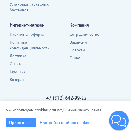
Установка каркасных
бассейнов
Интернет-магазин
Компания
Публичная оферта
Сотрудничество
Политика
Вакансии
конфиденциальности
Новости
Доставка
О нас
Оплата
Гарантия
Возврат
+7 (812) 642-99-25
Контакты
Мы используем cookies для улучшения работы сайта
2013-2026 · spbpool.ru · все права защищены
Принять всё
Настройки файлов cookie
создание сайта
инстарком